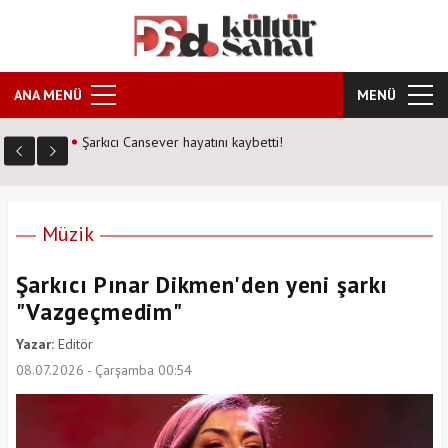
ANA MENÜ
MENÜ
Kozalak Devri neden farklı? Senarist Harun Kevrek DS
Kültür Sanat'a anlattı!
Müzik
Şarkıcı Pınar Dikmen'den yeni şarkı
"Vazgeçmedim"
Yazar:
Editör
08.07.2026 - Çarşamba 00:54