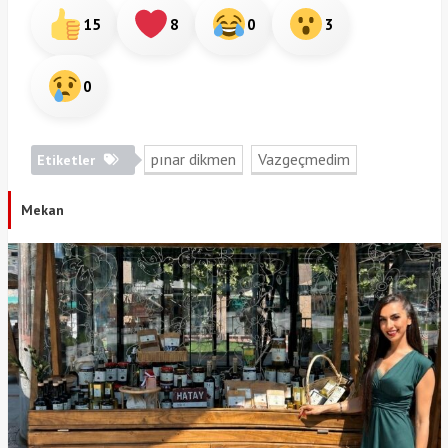
15
8
0
3
0
pınar dikmen
Vazgeçmedim
Etiketler
Mekan