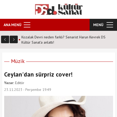
ANA MENÜ
MENÜ
vrek DS
Şahane Pazar 25 yıl sonra tiyatro sahnesinde! Peki hangi
tarihte nerede?
Müzik
Ceylan'dan sürpriz cover!
Yazar:
Editör
23.11.2023 - Perşembe 19:49