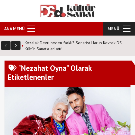
ANA MENÜ
MENÜ
? Senarist Harun Kevrek DS
Şahane Pazar 25 yıl sonra tiyatro sahnesi
tarihte nerede?
"Nezahat Oyna" Olarak
Etiketlenenler