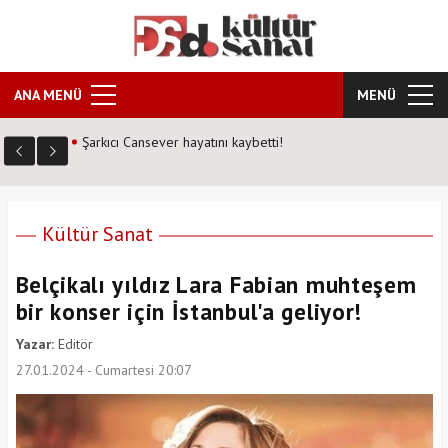
ANA MENÜ
MENÜ
Kozalak Devri neden farklı? Senarist Harun Kevrek DS
Kültür Sanat'a anlattı!
Kültür Sanat
Belçikalı yıldız Lara Fabian muhteşem
bir konser için İstanbul'a geliyor!
Yazar:
Editör
27.01.2024 - Cumartesi 20:07